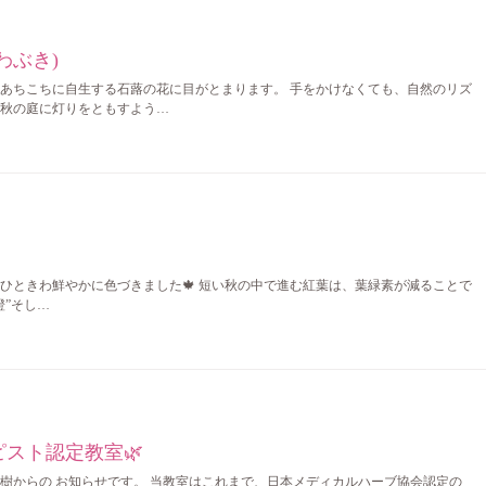
わぶき)
あちこちに自生する石蕗の花に目がとまります。 手をかけなくても、自然のリズ
秋の庭に灯りをともすよう…
ひときわ鮮やかに色づきました🍁 短い秋の中で進む紅葉は、葉緑素が減ることで
橙”そし…
スト認定教室🌿
樹からの お知らせです。 当教室はこれまで、日本メディカルハーブ協会認定の