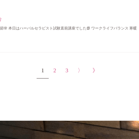

🌸 本日はハーバルセラピスト試験直前講座でした📗 ワークライフバランス 寒暖
1
2
3
〉
》