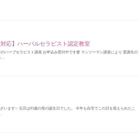
定試験対応】ハーバルセラピスト認定教室
のハーブセラピスト講座 お申込み受付中です📗 マンツーマン講座により 受講生の
カ…
ざいます✨ 元旦は93歳の母の誕生日でした。 今年も自宅でこの日を迎えられたこ
…