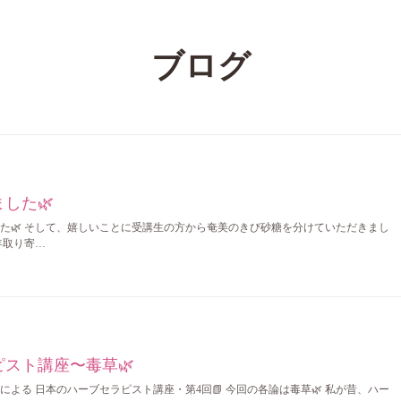
ブログ
した🌿
た🌿 そして、嬉しいことに受講生の方から奄美のきび砂糖を分けていただきまし
年取り寄…
スト講座〜毒草🌿
よる 日本のハーブセラピスト講座・第4回📗 今回の各論は毒草🌿 私が昔、ハー