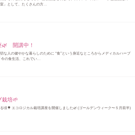
室」として、たくさんの方…
🌿 開講中！
切な人の健やかな暮らしのために “食”という身近なところからメディカルハーブ
「今の食生活、これでい…
栽培🌱
頃🌳 エコロジカル栽培講座を開催しました🌿 (ゴールデンウィーク〜５月前半)