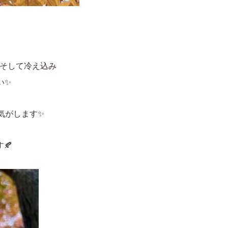
そして冷え込み
い✨
気がします✨
🍂