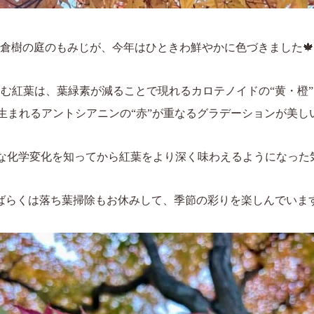
倉樹の庭のもみじが、今年はひときわ鮮やかに色づきました🍁
進む紅葉は、葉緑素が減ることで現れる
カロテノイドの“黄・橙”
生まれるアントシアニンの“赤”が重なるグラデーションが美し
な化学変化を知ってから
紅葉をより深く味わえるようになった
ばらくは落ち葉掃除もお休みして、季節の彩りを楽しんでいます