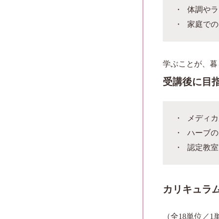
体調やラ
家庭での
学ぶことが、暮
受講後に目
メディカ
ハーブの
認定教室
カリキュラ
（全18単位／1