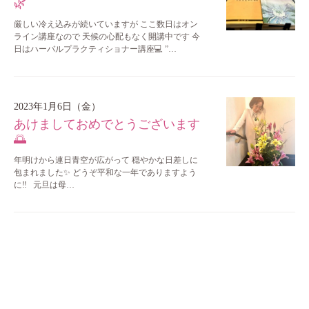
🌿
厳しい冷え込みが続いていますが ここ数日はオン
ライン講座なので 天候の心配もなく開講中です 今
日はハーバルプラクティショナー講座💻 ”…
2023年1月6日（金）
あけましておめでとうございます
🌅
年明けから連日青空が広がって 穏やかな日差しに
包まれました✨ どうぞ平和な一年でありますよう
に‼︎ 元旦は母…