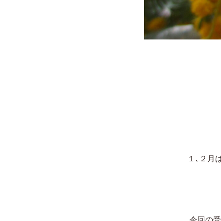
１､２月
今回の受