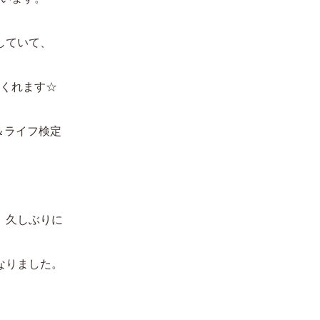
していて、
くれます☆
＆ライフ検定
、久しぶりに
なりました。